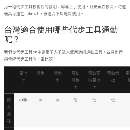
另一種代步工具較嶄新的發明，容易上手使用，且安全性較高，時速
最高可達在20km/h，很適合平坦地區使用。
台灣適合使用哪些代步工具通勤
呢？
我們從代步工具ptt中蒐集了大多數人使用過的通勤工具，並將他們
與傳統代步工具做一番比較：
自行
滑板
滑板
電動
電動輔
電動滑
電
車
車
滑板
助自行
板
車
車
體
中等
高
高
低
低
低
力
消
耗