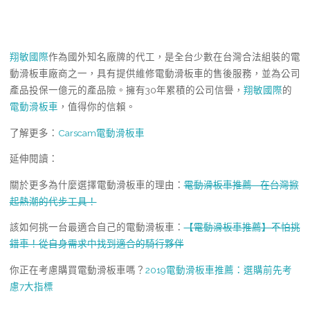
翔敏國際
作為國外知名廠牌的代工，是全台少數在台灣合法組裝的電
動滑板車廠商之一，具有提供維修電動滑板車的售後服務，並為公司
產品投保一億元的產品險。擁有30年累積的公司信譽，
翔敏國際
的
電動滑板車
，值得你的信賴。
了解更多：
Carscam電動滑板車
延伸閱讀：
關於更多為什麼選擇電動滑板車的理由：
電動滑板車推薦—在台灣掀
起熱潮的代步工具！
該如何挑一台最適合自己的電動滑板車：
【電動滑板車推薦】不怕挑
錯車！從自身需求中找到適合的騎行夥伴
你正在考慮購買電動滑板車嗎？
2019電動滑板車推薦：選購前先考
慮7大指標