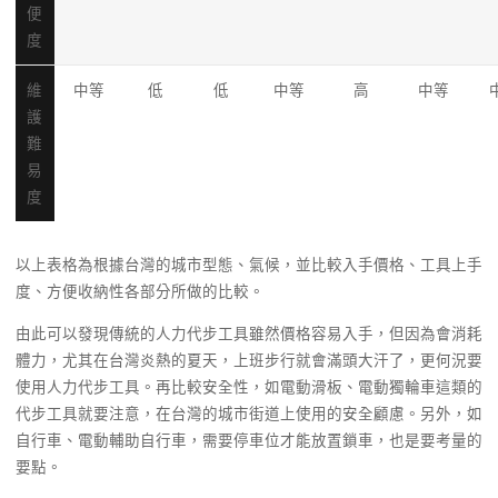
便
度
維
中等
低
低
中等
高
中等
護
難
易
度
以上表格為根據台灣的城市型態、氣候，並比較入手價格、工具上手
度、方便收納性各部分所做的比較。
由此可以發現傳統的人力代步工具雖然價格容易入手，但因為會消耗
體力，尤其在台灣炎熱的夏天，上班步行就會滿頭大汗了，更何況要
使用人力代步工具。再比較安全性，如電動滑板、電動獨輪車這類的
代步工具就要注意，在台灣的城市街道上使用的安全顧慮。另外，如
自行車、電動輔助自行車，需要停車位才能放置鎖車，也是要考量的
要點。