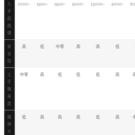
入
2000~
1500~
1500~
5000~
13000~
4000~
8
手
起
跳
價
安
高
低
中等
高
高
低
全
性
上
中等
高
低
低
低
高
手
難
易
度
攜
低
高
高
高
低
高
帶
方