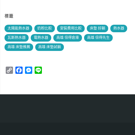
標籤
太陽能熱水器
奶粉比較
安裝費用比較
床墊 好躺
熱水器
瓦斯熱水器
電熱水器
高雄 倍得倉庫
高雄 倍得先生
高雄 床墊推薦
高雄 床墊試躺
C
F
M
L
o
a
e
i
p
c
s
n
y
e
s
e
L
b
e
i
o
n
n
o
g
k
k
e
r