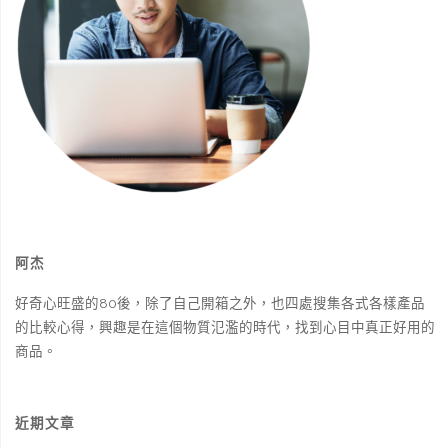
推
薦：
倍
得
先
生
阿杰
床
好奇心旺盛的80後，除了自己開箱之外，也四處搜集各式各樣產品
墊
的比較心得，興趣是在這個物質氾濫的時代，找到心目中真正好用的
試
商品。
躺"
近期文章