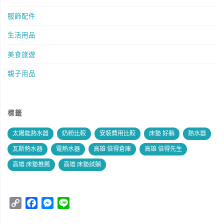
服飾配件
生活用品
美食旅遊
親子用品
標籤
太陽能熱水器
奶粉比較
安裝費用比較
床墊 好躺
熱水器
瓦斯熱水器
電熱水器
高雄 倍得倉庫
高雄 倍得先生
高雄 床墊推薦
高雄 床墊試躺
C
F
M
L
o
a
e
i