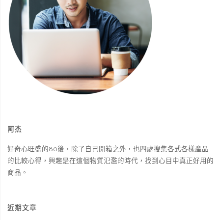
推
薦：
倍
得
先
生
阿杰
床
好奇心旺盛的80後，除了自己開箱之外，也四處搜集各式各樣產品
墊
的比較心得，興趣是在這個物質氾濫的時代，找到心目中真正好用的
試
商品。
躺"
近期文章