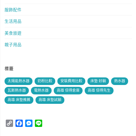
服飾配件
生活用品
美食旅遊
親子用品
標籤
太陽能熱水器
奶粉比較
安裝費用比較
床墊 好躺
熱水器
瓦斯熱水器
電熱水器
高雄 倍得倉庫
高雄 倍得先生
高雄 床墊推薦
高雄 床墊試躺
C
F
M
L
o
a
e
i