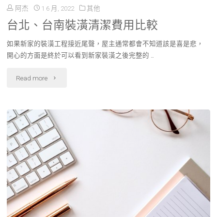
SEO
阿杰
1 6 月, 2022
其他
想
公
台北、台南裝潢清潔費用比較
去
司？
如果新家的裝潢工程接近尾聲，屋主通常都會不知道該是喜是悲，
超
開心的方面是終於可以看到新家裝潢之後完整的 …
專
商
"台
Read more
家
換
北、
推
發
台
薦
票
南
的
要
裝
選
寫
潢
擇
資
清
策
料
潔
略