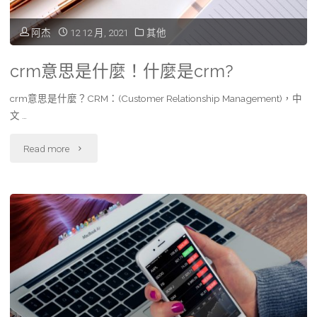
嗎？
費
與
阿杰
12 12 月, 2021
其他
快
用
服
速
crm意思是什麼！什麼是crm?
比
務
兌
crm意思是什麼？CRM：(Customer Relationship Management)，中
較"
方
文 …
獎
向
"crm
Read more
報
解
意
你
析"
思
知！"
是
什
麼！
什