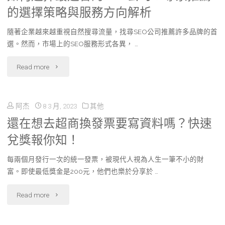
的選擇策略與服務方向解析
隨著企業越來越重視自然搜尋流量，找尋SEO公司推薦許多品牌的首
選。然而，市場上的SEO服務形式各異， …
"如
Read more
何
阿杰
8 3 月, 2023
其他
選
還在想去超商換發票要寫資料嗎？快速
擇
兌獎報你知！
最
每兩個月發行一次的統一發票，被現代人視為人生一筆不小的財
適
富。即使最低獎金是200元，他們也樂於分享於 …
合
"還
Read more
的
在