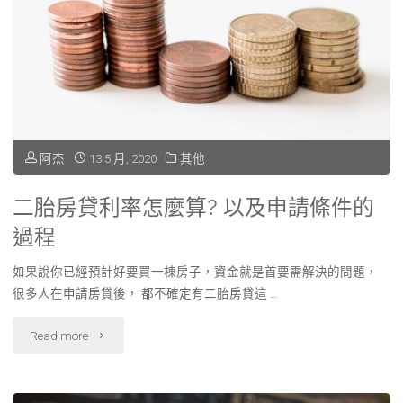
是
什
麼?
靠
自
阿杰
13 5 月, 2020
其他
己
二胎房貸利率怎麼算? 以及申請條件的
的
過程
信
如果說你已經預計好要買一棟房子，資金就是首要需解決的問題，
用
很多人在申請房貸後， 都不確定有二胎房貸這 …
成
"二
Read more
功
胎
過