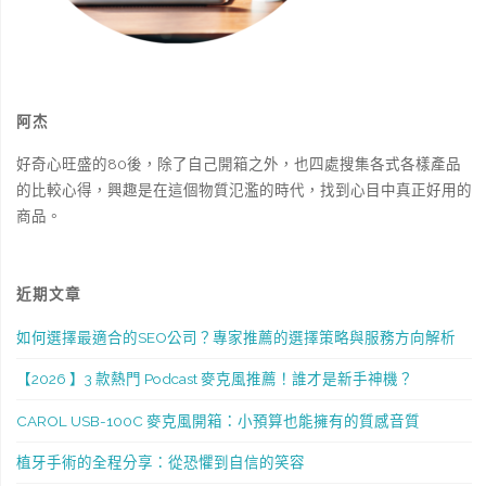
訴
你
阿杰
優
好奇心旺盛的80後，除了自己開箱之外，也四處搜集各式各樣產品
缺
的比較心得，興趣是在這個物質氾濫的時代，找到心目中真正好用的
點"
商品。
近期文章
如何選擇最適合的SEO公司？專家推薦的選擇策略與服務方向解析
【2026 】3 款熱門 Podcast 麥克風推薦！誰才是新手神機？
CAROL USB-100C 麥克風開箱：小預算也能擁有的質感音質
植牙手術的全程分享：從恐懼到自信的笑容