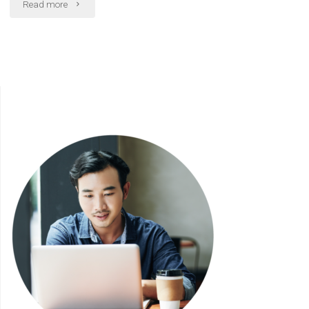
"免
Read more
件
卡
的
分
過
期
程"
是
什
麼？
手
機
公
社
告