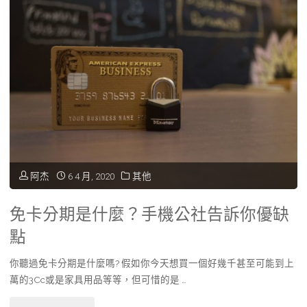
房
難
貸
關！"
利
率
怎
麼
算?
阿杰
6 4 月, 2020
其他
以
免卡分期是什麼？手機公社告訴你優缺
及
點
申
你聽過免卡分期是什麼嗎? 假如你今天想買一個好幾千甚至可能到上
請
萬的3Cc或是家具用品等等，但可惜的是 …
條