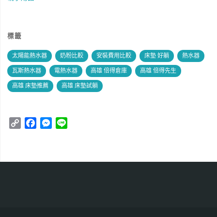
標籤
太陽能熱水器
奶粉比較
安裝費用比較
床墊 好躺
熱水器
瓦斯熱水器
電熱水器
高雄 倍得倉庫
高雄 倍得先生
高雄 床墊推薦
高雄 床墊試躺
C
F
M
L
o
a
e
i
p
c
s
n
y
e
s
e
L
b
e
i
o
n
n
o
g
k
k
e
r