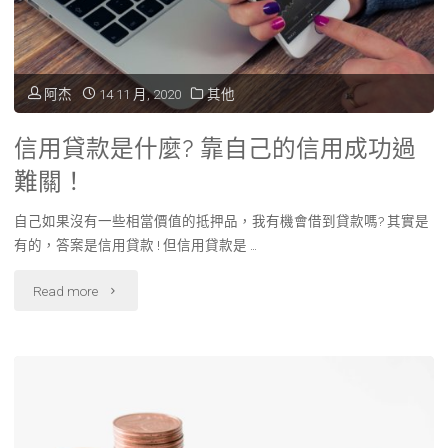
麼
是
阿杰
14 11 月, 2020
其他
crm?"
信用貸款是什麼? 靠自己的信用成功過
難關！
自己如果沒有一些相當價值的抵押品，我有機會借到貸款嗎? 其實是
有的，答案是信用貸款 ! 但信用貸款是 …
"信
Read more
用
貸
款