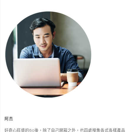
n
o
g
k
k
e
r
阿杰
好奇心旺盛的80後，除了自己開箱之外，也四處搜集各式各樣產品