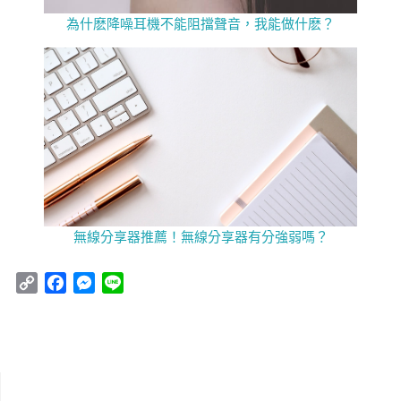
為什麽降噪耳機不能阻擋聲音，我能做什麽？
無線分享器推薦！無線分享器有分強弱嗎？
C
F
M
L
o
a
e
i
p
c
s
n
y
e
s
e
L
b
e
i
o
n