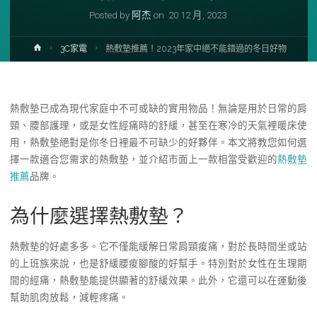
Posted by
阿杰
on
20 12 月, 2023
Home
3C家電
熱敷墊推薦！2023年家中絕不能錯過的冬日好物
熱敷墊已成為現代家庭中不可或缺的實用物品！無論是用於日常的肩
頸、腰部護理，或是女性經痛時的舒緩，甚至在寒冷的天氣裡暖床使
用，熱敷墊絕對是你冬日裡最不可缺少的好夥伴。本文將教您如何選
擇一款適合您需求的熱敷墊，並介紹市面上一款相當受歡迎的
熱敷墊
推薦
品牌。
為什麼選擇熱敷墊？
熱敷墊的好處多多。它不僅能緩解日常肩頸痠痛，對於長時間坐或站
的上班族來說，也是舒緩腰痠腳酸的好幫手。特別對於女性在生理期
間的經痛，熱敷墊能提供顯著的舒緩效果。此外，它還可以在運動後
幫助肌肉放鬆，減輕疼痛。