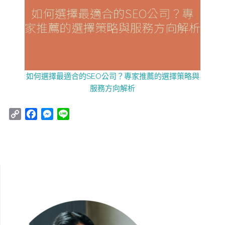
如何選擇最適合的SEO公司？專家推薦的選擇策略與
服務方向解析
C
F
M
L
o
a
e
i
p
c
s
n
y
e
s
e
L
b
e
i
o
n
n
o
g
k
k
e
r