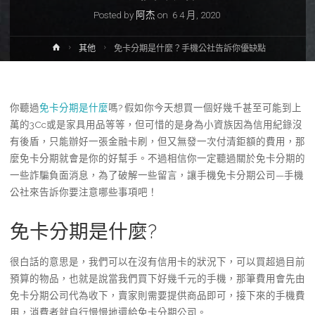
Posted by
阿杰
on
6 4 月, 2020
Home
其他
免卡分期是什麼？手機公社告訴你優缺點
你聽過
免卡分期是什麼
嗎? 假如你今天想買一個好幾千甚至可能到上
萬的3Cc或是家具用品等等，但可惜的是身為小資族因為信用紀錄沒
有後盾，只能辦好一張金融卡刷，但又無發一次付清鉅額的費用，那
麼免卡分期就會是你的好幫手。不過相信你一定聽過關於免卡分期的
一些詐騙負面消息，為了破解一些留言，讓手機免卡分期公司—手機
公社來告訴你要注意哪些事項吧！
免卡分期是什麼?
很白話的意思是，我們可以在沒有信用卡的狀況下，可以買超過目前
預算的物品，也就是說當我們買下好幾千元的手機，那筆費用會先由
免卡分期公司代為收下，賣家則需要提供商品即可，接下來的手機費
用，消費者就自行慢慢地還給免卡分期公司。